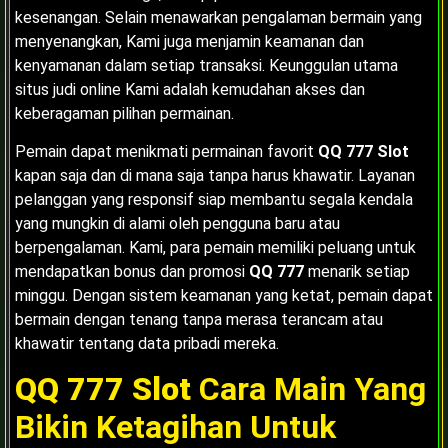
kesenangan. Selain menawarkan pengalaman bermain yang
menyenangkan, Kami juga menjamin keamanan dan
kenyamanan dalam setiap transaksi.
Keunggulan utama
situs judi online Kami adalah kemudahan akses dan
keberagaman pilihan permainan.
Pemain dapat menikmati permainan favorit
QQ 777 Slot
kapan saja dan di mana saja tanpa harus khawatir. Layanan
pelanggan yang responsif siap membantu segala kendala
yang mungkin di alami oleh pengguna baru atau
berpengalaman. K
ami, para pemain memiliki peluang untuk
mendapatkan bonus dan promosi
QQ 777
menarik setiap
minggu. Dengan sistem keamanan yang ketat, pemain dapat
bermain dengan tenang tanpa merasa terancam atau
khawatir tentang data pribadi mereka.
QQ 777 Slot
Cara Main Yang
Bikin Ketagihan Untuk