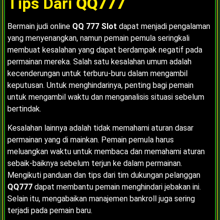
Tips Dari
QQ777
Bermain judi online
QQ 777 Slot
dapat menjadi pengalaman
yang menyenangkan, namun pemain pemula seringkali
membuat kesalahan yang dapat berdampak negatif pada
permainan mereka. Salah satu kesalahan umum adalah
kecenderungan untuk terburu-buru dalam mengambil
keputusan. Untuk menghindarinya, penting bagi pemain
untuk mengambil waktu dan menganalisis situasi sebelum
bertindak.
Kesalahan lainnya adalah tidak memahami aturan dasar
permainan yang di mainkan. Pemain pemula harus
meluangkan waktu untuk membaca dan memahami aturan
sebaik-baiknya sebelum terjun ke dalam permainan.
Mengikuti panduan dan tips dari tim dukungan pelanggan
QQ777
dapat membantu pemain menghindari jebakan ini.
Selain itu, mengabaikan manajemen bankroll juga sering
terjadi pada pemain baru.